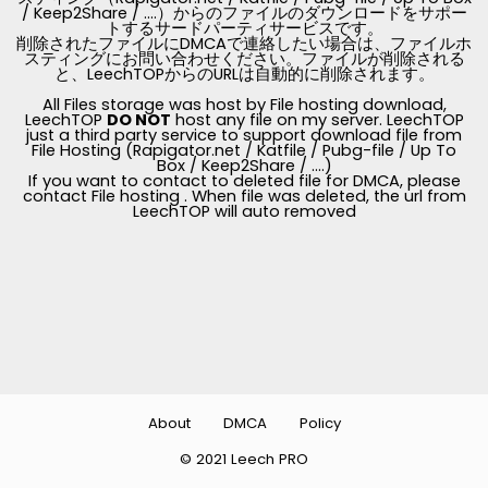
/ Keep2Share / ....）からのファイルのダウンロードをサポー
トするサードパーティサービスです。
削除されたファイルにDMCAで連絡したい場合は、ファイルホ
スティングにお問い合わせください。ファイルが削除される
と、LeechTOPからのURLは自動的に削除されます。
All Files storage was host by File hosting download,
LeechTOP
DO NOT
host any file on my server. LeechTOP
just a third party service to support download file from
File Hosting (Rapigator.net / Katfile / Pubg-file / Up To
Box / Keep2Share / ....)
If you want to contact to deleted file for DMCA, please
contact File hosting . When file was deleted, the url from
LeechTOP will auto removed
About
DMCA
Policy
© 2021 Leech PRO