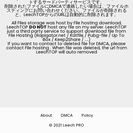
トするサードパーティサービスです。
削除されたファイルにDMCAで連絡したい場合は、ファイルホ
スティングにお問い合わせください。ファイルが削除される
と、LeechTOPからのURLは自動的に削除されます。
All Files storage was host by File hosting download,
LeechTOP
DO NOT
host any file on my server. LeechTOP
just a third party service to support download file from
File Hosting (Rapigator.net / Katfile / Pubg-file / Up To
Box / Keep2Share / ....)
If you want to contact to deleted file for DMCA, please
contact File hosting . When file was deleted, the url from
LeechTOP will auto removed
About
DMCA
Policy
© 2021 Leech PRO