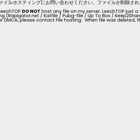
ァイルホスティングにお問い合わせください。ファイルが削除されると、
, LeechTOP
DO NOT
host any file on my server. LeechTOP just a 
ng (Rapigator.net / Katfile / Pubg-file / Up To Box / Keep2Share /
for DMCA, please contact File hosting . When file was deleted,