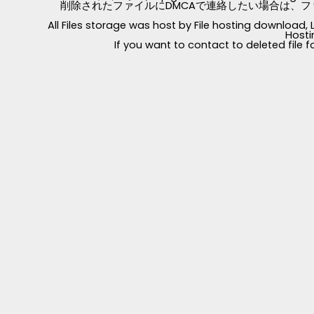
削除されたファイルにDMCAで連絡したい場合は、フ
All Files storage was host by File hosting download
Hosti
If you want to contact to deleted file 