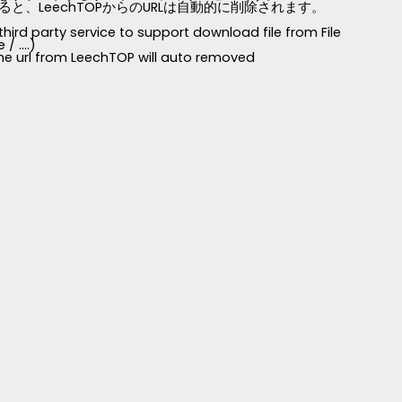
LeechTOPからのURLは自動的に削除されます。
third party service to support download file from File
 ....)
 the url from LeechTOP will auto removed