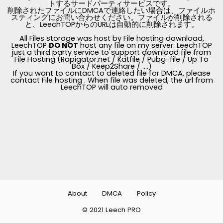
トするサードパーティサービスです。
削除されたファイルにDMCAで連絡したい場合は、ファイルホ
スティングにお問い合わせください。ファイルが削除される
と、LeechTOPからのURLは自動的に削除されます。
All Files storage was host by File hosting download,
LeechTOP
DO NOT
host any file on my server. LeechTOP
just a third party service to support download file from
File Hosting (Rapigator.net / Katfile / Pubg-file / Up To
Box / Keep2Share / ....)
If you want to contact to deleted file for DMCA, please
contact File hosting . When file was deleted, the url from
LeechTOP will auto removed
About
DMCA
Policy
© 2021 Leech PRO